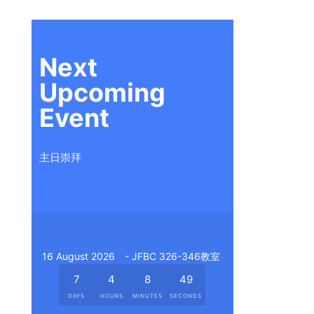
Next
Upcoming
Event
主日崇拜
16 August 2026
- JFBC 326-346教室
7
4
8
47
DAYS
HOURS
MINUTES
SECONDS