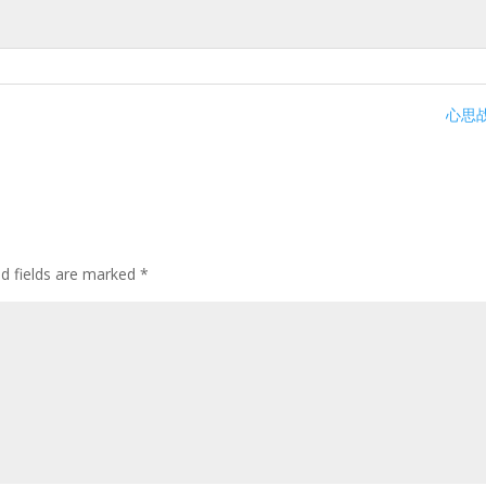
心思战
ed fields are marked
*