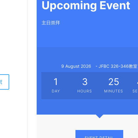
Upcoming Event
主日崇拜
9 August 2026
- JFBC 326-346教室
1
3
25
DAY
HOURS
MINUTES
S
EVENT DETAIL