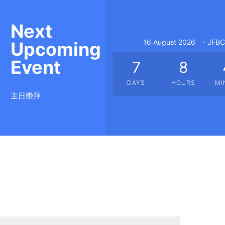
Next
16 August 2026
- JFB
Upcoming
Event
7
8
DAYS
HOURS
MI
主日崇拜