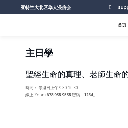
sup
亚特兰大北区华人浸信会

首页
主日學
聖經生命的真理、老師生命
時間： 每週日上午 9:30-10:30
線上 Zoom
678 955 9555
密碼：
1234
。