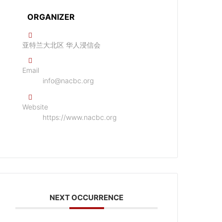
ORGANIZER
亚特兰大北区 华人浸信会
Email
info@nacbc.org
Website
https://www.nacbc.org
NEXT OCCURRENCE