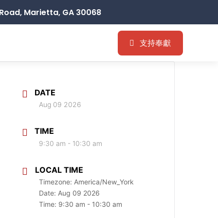
Road, Marietta, GA 30068
支持奉獻
DATE
Aug 09 2026
TIME
9:30 am - 10:30 am
LOCAL TIME
Timezone:
America/New_York
Date:
Aug 09 2026
Time:
9:30 am - 10:30 am