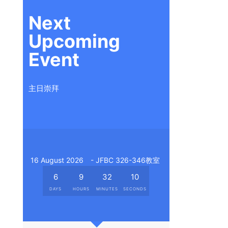
Next
Upcoming
Event
主日崇拜
16 August 2026
- JFBC 326-346教室
6
9
32
9
DAYS
HOURS
MINUTES
SECONDS