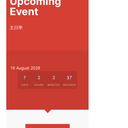
Upcoming
Event
主日學
16 August 2026
7
2
2
37
DAYS
HOURS
MINUTES
SECONDS