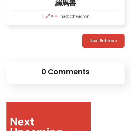
羅馬書
nacbctheadmin
Next Entries »
0 Comments
Next